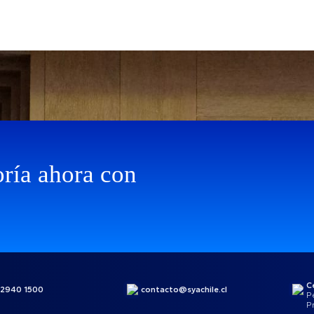
ría ahora con
C
 2940 1500
contacto@syachile.cl
P
P