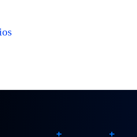
ios
+
+