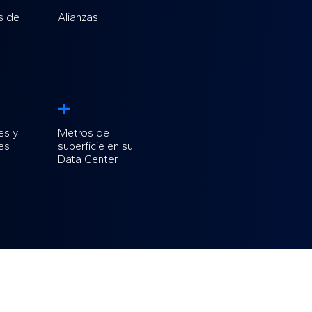
s de
Alianzas
+
es y
Metros de
es
superficie en su
Data Center